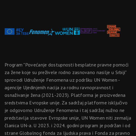
Program "Povećanje dostupnosti besplatne pravne pomoći
za žene koje su preživele rodno zasnovano nasilje u Srbiji"
sprovodi Udruženje Fenomena uz podršku UN Women -
agencije Ujedinjenih nacija za rodnu ravnopravnost i
osnaživanje žena (2021-2023). Platforma je proizvedena
sredstvima Evropske unije. Za sadržaj platforme isključivo
je odgovorno Udruženje Fenomena i taj sadržaj nužno ne
predstavlja stavove Evropske unije, UN Women niti zemalja
članica UN-a. U 2023. i 2024. godini program je podržan i od
strane Globalnog fonda za ljudska prava i Fonda za pravno