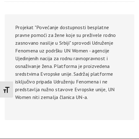
Projekat "Povećanje dostupnosti besplatne
pravne pomoći za žene koje su preživele rodno
zasnovano nasilje u Srbiji" sprovodi Udruženje
Fenomena uz podršku UN Women - agencije
Ujedinjenih nacija za rodnu ravnopravnost i
osnaživanje žena. Platforma je proizvedena
sredstvima Evropske unije. Sadržaj platforme
isključivo pripada Udruženju Fenomena i ne
predstavlja nužno stavove Evropske unije, UN
Promenite veličinu slova
Women niti zemalja članica UN-a.