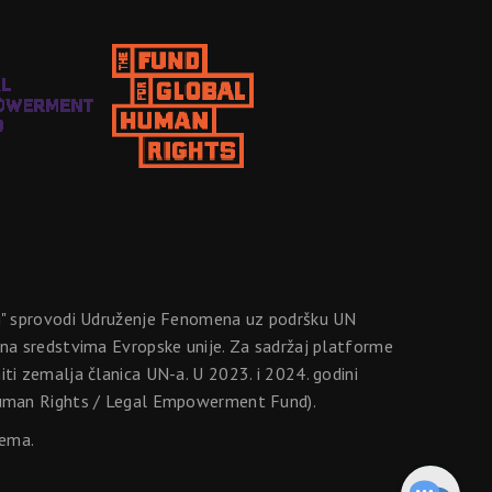
ji" sprovodi Udruženje Fenomena uz podršku UN
na sredstvima Evropske unije. Za sadržaj platforme
i zemalja članica UN-a. U 2023. i 2024. godini
 Human Rights / Legal Empowerment Fund).
lema.