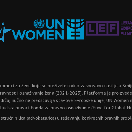
omoći za žene koje su preživele rodno zasnovano nasilje u Srbi
pravnost i osnaživanje žena (2021-2023). Platforma je proizvede
adržaj nužno ne predstavlja stavove Evropske unije, UN Women nit
 ljudska prava i Fonda za pravno osnaživanje (Fund for Global
tručnih lica (advokata/ica) u rešavanju konkretnih pravnih prob