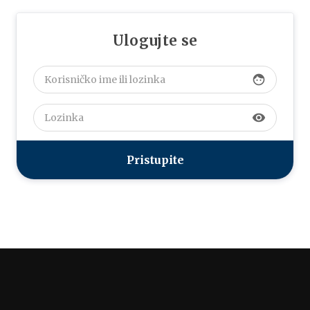
Ulogujte se
face
visibility