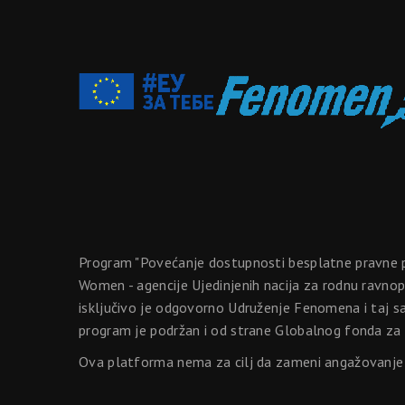
Program "Povećanje dostupnosti besplatne pravne p
Women - agencije Ujedinjenih nacija za rodnu ravno
isključivo je odgovorno Udruženje Fenomena i taj s
program je podržan i od strane Globalnog fonda za
Ova platforma nema za cilj da zameni angažovanje s