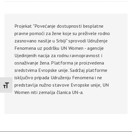
Projekat "Povećanje dostupnosti besplatne
pravne pomoći za žene koje su preživele rodno
zasnovano nasilje u Srbiji" sprovodi Udruženje
Fenomena uz podršku UN Women - agencije
Ujedinjenih nacija za rodnu ravnopravnost i
osnaživanje žena. Platforma je proizvedena
sredstvima Evropske unije. Sadržaj platforme
isključivo pripada Udruženju Fenomena i ne
predstavlja nužno stavove Evropske unije, UN
Promenite veličinu slova
Women niti zemalja članica UN-a.