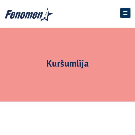
Kuršumlija