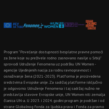
Program "Povećanje dostupnosti besplatne pravne pomoći
za žene koje su preživele rodno zasnovano nasilje u Srbiji"
sprovodi Udruženje Fenomena uz podršku UN Women -
agencije Ujedinjenih nacija za rodnu ravnopravnost i
osnaživanje žena (2021-2023). Platforma je proizvedena
sredstvima Evropske unije. Za sadržaj platforme isključivo
je odgovorno Udruženje Fenomena i taj sadržaj nužno ne
predstavlja stavove Evropske unije, UN Women niti zemalja
članica UN-a. U 2023. i 2024. godini program je podržan i od
strane Globalnog fonda za ljudska prava i Fonda za pravno