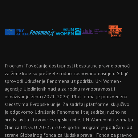
Program "Povećanje dostupnosti besplatne pravne pomoći
za žene koje su preživele rodno zasnovano nasilje u Srbiji"
sprovodi Udruženje Fenomena uz podršku UN Women -
agencije Ujedinjenih nacija za rodnu ravnopravnost i
osnaživanje žena (2021-2023). Platforma je proizvedena
sredstvima Evropske unije. Za sadržaj platforme isključivo
je odgovorno Udruženje Fenomena i taj sadržaj nužno ne
predstavlja stavove Evropske unije, UN Women niti zemalja
članica UN-a. U 2023. i 2024. godini program je podržan i od
strane Globalnog fonda za ljudska prava i Fonda za pravno