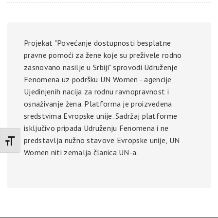
Projekat "Povećanje dostupnosti besplatne
pravne pomoći za žene koje su preživele rodno
zasnovano nasilje u Srbiji" sprovodi Udruženje
Fenomena uz podršku UN Women - agencije
Ujedinjenih nacija za rodnu ravnopravnost i
osnaživanje žena. Platforma je proizvedena
sredstvima Evropske unije. Sadržaj platforme
isključivo pripada Udruženju Fenomena i ne
predstavlja nužno stavove Evropske unije, UN
Promenite veličinu slova
Women niti zemalja članica UN-a.