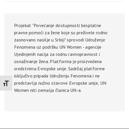
Projekat "Povećanje dostupnosti besplatne
pravne pomoći za žene koje su preživele rodno
zasnovano nasilje u Srbiji" sprovodi Udruženje
Fenomena uz podršku UN Women - agencije
Ujedinjenih nacija za rodnu ravnopravnost i
osnaživanje žena. Platforma je proizvedena
sredstvima Evropske unije. Sadržaj platforme
isključivo pripada Udruženju Fenomena i ne
predstavlja nužno stavove Evropske unije, UN
Promenite veličinu slova
Women niti zemalja članica UN-a.