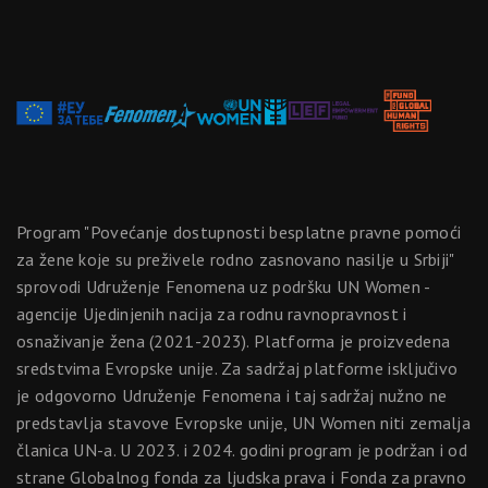
Program "Povećanje dostupnosti besplatne pravne pomoći
za žene koje su preživele rodno zasnovano nasilje u Srbiji"
sprovodi Udruženje Fenomena uz podršku UN Women -
agencije Ujedinjenih nacija za rodnu ravnopravnost i
osnaživanje žena (2021-2023). Platforma je proizvedena
sredstvima Evropske unije. Za sadržaj platforme isključivo
je odgovorno Udruženje Fenomena i taj sadržaj nužno ne
predstavlja stavove Evropske unije, UN Women niti zemalja
članica UN-a. U 2023. i 2024. godini program je podržan i od
strane Globalnog fonda za ljudska prava i Fonda za pravno