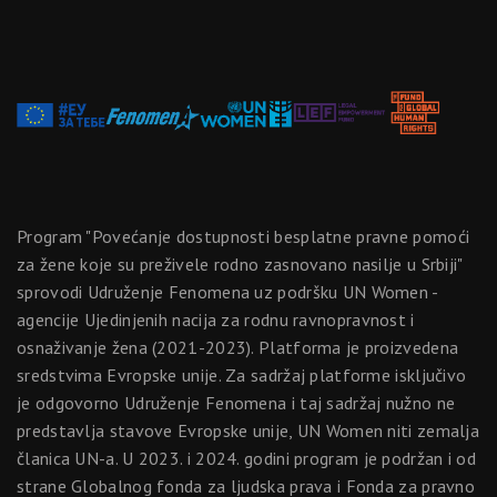
Program "Povećanje dostupnosti besplatne pravne pomoći
za žene koje su preživele rodno zasnovano nasilje u Srbiji"
sprovodi Udruženje Fenomena uz podršku UN Women -
agencije Ujedinjenih nacija za rodnu ravnopravnost i
osnaživanje žena (2021-2023). Platforma je proizvedena
sredstvima Evropske unije. Za sadržaj platforme isključivo
je odgovorno Udruženje Fenomena i taj sadržaj nužno ne
predstavlja stavove Evropske unije, UN Women niti zemalja
članica UN-a. U 2023. i 2024. godini program je podržan i od
strane Globalnog fonda za ljudska prava i Fonda za pravno