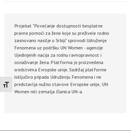
Projekat "Povećanje dostupnosti besplatne
pravne pomoći za žene koje su preživele rodno
zasnovano nasilje u Srbiji" sprovodi Udruženje
Fenomena uz podršku UN Women - agencije
Ujedinjenih nacija za rodnu ravnopravnost i
osnaživanje žena. Platforma je proizvedena
sredstvima Evropske unije. Sadržaj platforme
isključivo pripada Udruženju Fenomena i ne
predstavlja nužno stavove Evropske unije, UN
Promenite veličinu slova
Women niti zemalja članica UN-a.