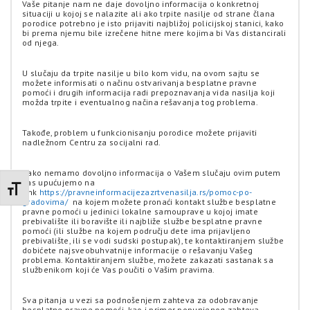
Vaše pitanje nam ne daje dovoljno informacija o konkretnoj
situaciji u kojoj se nalazite ali ako trpite nasilje od strane člana
porodice potrebno je isto prijaviti najbližoj policijskoj stanici, kako
bi prema njemu bile izrečene hitne mere kojima bi Vas distancirali
od njega.
U slučaju da trpite nasilje u bilo kom vidu, na ovom sajtu se
možete informisati o načinu ostvarivanja besplatne pravne
pomoći i drugih informacija radi prepoznavanja vida nasilja koji
možda trpite i eventualnog načina rešavanja tog problema.
Takođe, problem u funkcionisanju porodice možete prijaviti
nadležnom Centru za socijalni rad.
Kako nemamo dovoljno informacija o Vašem slučaju ovim putem
Vas upućujemo na
Promenite veličinu slova
link
https://pravneinformacijezazrtvenasilja.rs/pomoc-po-
gradovima/
na kojem možete pronaći kontakt službe besplatne
pravne pomoći u jedinici lokalne samouprave u kojoj imate
prebivalište ili boravište ili najbliže službe besplatne pravne
pomoći (ili službe na kojem području dete ima prijavljeno
prebivalište, ili se vodi sudski postupak), te kontaktiranjem službe
dobićete najsveobuhvatnije informacije o rešavanju Vašeg
problema. Kontaktiranjem službe, možete zakazati sastanak sa
službenikom koji će Vas poučiti o Vašim pravima.
Sva pitanja u vezi sa podnošenjem zahteva za odobravanje
besplatne pravne pomoći, kao i primer popunjenog zahteva