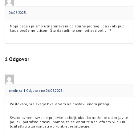
06.06.2025.
Moja deca i ja smo uznemiravani od starne jednog lica svaki put
kada prođemo ulicom. Šta da radimo sem prijave policiji?
1
Odgovor
urednica 1
Odgovoreno 06.06.2025.
Poštovani, pre svega hvala Vam na postavljenom pitanju.
Svako uznemiravanje prijavite policiji, ukoliko ne želite da prijavite
policiji potražite pravnu pomoć, te se obratite nadležnom Sudu ili
tužilaštvu u zavisnosti od konkretne situacije.