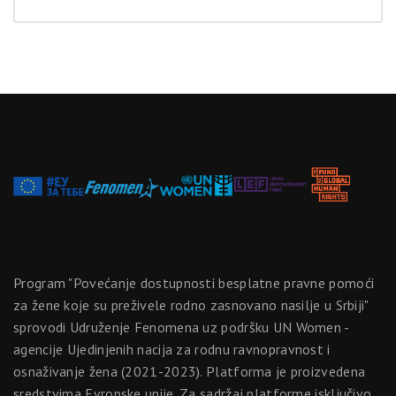
Program "Povećanje dostupnosti besplatne pravne pomoći
za žene koje su preživele rodno zasnovano nasilje u Srbiji"
sprovodi Udruženje Fenomena uz podršku UN Women -
agencije Ujedinjenih nacija za rodnu ravnopravnost i
osnaživanje žena (2021-2023). Platforma je proizvedena
sredstvima Evropske unije. Za sadržaj platforme isključivo