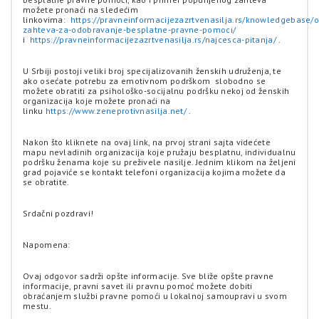
možete pronaći na sledećim
linkovima:
https://pravneinformacijezazrtvenasilja.rs/knowledgebase/o
zahteva-za-odobravanje-besplatne-pravne-pomoci/
i
https://pravneinformacijezazrtvenasilja.rs/najcesca-pitanja/
.
U Srbiji postoji veliki broj specijalizovanih ženskih udruženja, te
ako osećate potrebu za emotivnom podrškom slobodno se
možete obratiti za psihološko-socijalnu podršku nekoj od ženskih
organizacija koje možete pronaći na
linku
https://www.zeneprotivnasilja.net/
.
Nakon što kliknete na ovaj link, na prvoj strani sajta videćete
mapu nevladinih organizacija koje pružaju besplatnu, individualnu
podršku ženama koje su preživele nasilje. Jednim klikom na željeni
grad pojaviće se kontakt telefoni organizacija kojima možete da
se obratite.
Srdačni pozdravi!
Napomena:
Ovaj odgovor sadrži opšte informacije. Sve bliže opšte pravne
informacije, pravni savet ili pravnu pomoć možete dobiti
obraćanjem službi pravne pomoći u lokalnoj samoupravi u svom
mestu.