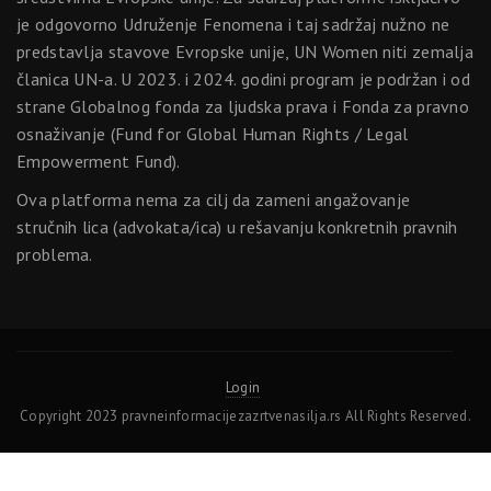
je odgovorno Udruženje Fenomena i taj sadržaj nužno ne
predstavlja stavove Evropske unije, UN Women niti zemalja
članica UN-a. U 2023. i 2024. godini program je podržan i od
strane Globalnog fonda za ljudska prava i Fonda za pravno
osnaživanje (Fund for Global Human Rights / Legal
Empowerment Fund).
Ova platforma nema za cilj da zameni angažovanje
stručnih lica (advokata/ica) u rešavanju konkretnih pravnih
problema.
Login
Copyright 2023 pravneinformacijezazrtvenasilja.rs All Rights Reserved.