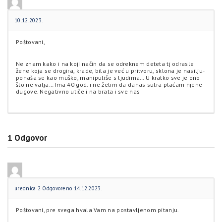
10.12.2023.
Poštovani,
Ne znam kako i na koji način da se odreknem deteta tj odrasle
žene koja se drogira, krade, bila je već u pritvoru, sklona je nasilju-
ponaša se kao muško, manipuliše s ljudima… U kratko sve je ono
što ne valja… Ima 40 god. i ne želim da danas sutra plaćam njene
dugove. Negativno utiče i na brata i sve nas
1
Odgovor
urednica 2
Odgovoreno 14.12.2023.
Poštovani, pre svega hvala Vam na postavljenom pitanju.