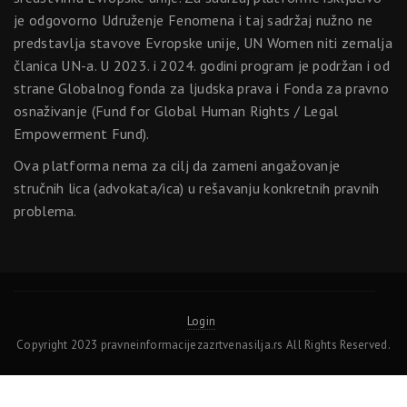
je odgovorno Udruženje Fenomena i taj sadržaj nužno ne
predstavlja stavove Evropske unije, UN Women niti zemalja
članica UN-a. U 2023. i 2024. godini program je podržan i od
strane Globalnog fonda za ljudska prava i Fonda za pravno
osnaživanje (Fund for Global Human Rights / Legal
Empowerment Fund).
Ova platforma nema za cilj da zameni angažovanje
stručnih lica (advokata/ica) u rešavanju konkretnih pravnih
problema.
Login
Copyright 2023 pravneinformacijezazrtvenasilja.rs All Rights Reserved.