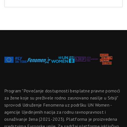
Program "Povećanje dostupnosti besplatne pravne pomoći
za žene koje su preživele rodno zasnovano nasilje u Srbiji"
sprovodi Udruženje Fenomena uz podršku UN Women -
agencije Ujedinjenih nacija za rodnu ravnopravnost i
osnaživanje žena (2021-2023). Platforma je proizvedena
sredstvima Evropske unije. Za sadržaj platforme isključivo