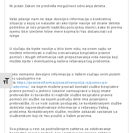
Ni jedan Zakon ne predviđa mogućnost odricanja deteta .
Vaše pitanje nam ne daje dovoljno informacija o konkretnoj
situaciji u kojoj se nalazite ali ako trpite nasilje od strane deteta
potrebno je isto prijaviti najbližoj policijskoj stanici, kako bi prema
njemu bile izrečene hitne mere kojima bi Vas distancirali od
njega.
U slučaju da trpite nasilje u bilo kom vidu, na ovom sajtu se
možete informisati o načinu ostvarivanja besplatne pravne
pomoći i drugih informacija radi prepoznavanja vida nasilja koji
možda trpite i eventualnog načina rešavanja tog problema.
Kako nemamo dovoljno informacija o Vašem slučaju ovim putem
Vas upućujemo na
Promenite veličinu slova
link
https://pravneinformacijezazrtvenasilja.rs/pomoc-po-
gradovima/
na kojem možete pronaći kontakt službe besplatne
pravne pomoći u jedinici lokalne samouprave u kojoj imate
prebivalište ili boravište ili najbliže službe besplatne pravne
pomoći (ili službe na kojem području dete ima prijavljeno
prebivalište, ili se vodi sudski postupak), te kontaktiranjem službe
dobićete najsveobuhvatnije informacije o rešavanju Vašeg
problema. Kontaktiranjem službe, možete zakazati sastanak sa
službenikom koji će Vas poučiti o Vašim pravima.
Sva pitanja u vezi sa podnošenjem zahteva za odobravanje
besplatne pravne pomoći, kao i primer popunjenog zahteva