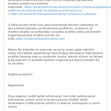
možete pronaći na sledećim
linkovima:
https://pravneinformacijezazrtvenasilja.rs/knowledgebase/o
zahteva-za-odobravanje-besplatne-pravne-pomoci/
i
https://pravneinformacijezazrtvenasilja.rs/najcesca-pitanja/
.
U Srbiji postoji veliki broj specijalizovanih ženskih udruženja, te
ako osećate potrebu za emotivnom podrškom slobodno se
možete obratiti za psihološko-socijalnu podršku nekoj od ženskih
organizacija koje možete pronaći na
linku
https://www.zeneprotivnasilja.net/
.
Nakon što kliknete na ovaj link, na prvoj strani sajta videćete
mapu nevladinih organizacija koje pružaju besplatnu, individualnu
podršku ženama koje su preživele nasilje. Jednim klikom na željeni
grad pojaviće se kontakt telefoni organizacija kojima možete da
se obratite.
Srdačni pozdravi!
Napomena:
Ovaj odgovor sadrži opšte informacije. Sve bliže opšte pravne
informacije, pravni savet ili pravnu pomoć možete dobiti
obraćanjem službi pravne pomoći u lokalnoj samoupravi u svom
mestu.