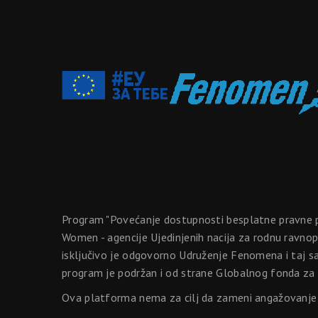
Program "Povećanje dostupnosti besplatne pravne p
Women - agencije Ujedinjenih nacija za rodnu ravno
isključivo je odgovorno Udruženje Fenomena i taj s
program je podržan i od strane Globalnog fonda za
Ova platforma nema za cilj da zameni angažovanje s