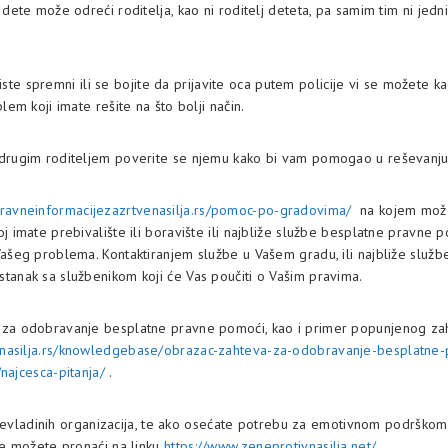
 dete može odreći roditelja, kao ni roditelj deteta, pa samim tim ni jed
o niste spremni ili se bojite da prijavite oca putem policije vi se možete
lem koji imate rešite na što bolji način.
 drugim roditeljem poverite se njemu kako bi vam pomogao u reševanj
pravneinformacijezazrtvenasilja.rs/pomoc-po-gradovima/
na kojem možet
j imate prebivalište ili boravište ili najbliže službe besplatne pravne 
Vašeg problema. Kontaktiranjem službe u Vašem gradu, ili najbliže služ
tanak sa službenikom koji će Vas poučiti o Vašim pravima.
 za odobravanje besplatne pravne pomoći, kao i primer popunjenog za
venasilja.rs/knowledgebase/obrazac-zahteva-za-odobravanje-besplatne
/najcesca-pitanja/
.
nih nevladinih organizacija, te ako osećate potrebu za emotivnom podršk
je možete pronaći na linku
https://www.zeneprotivnasilja.net/
.