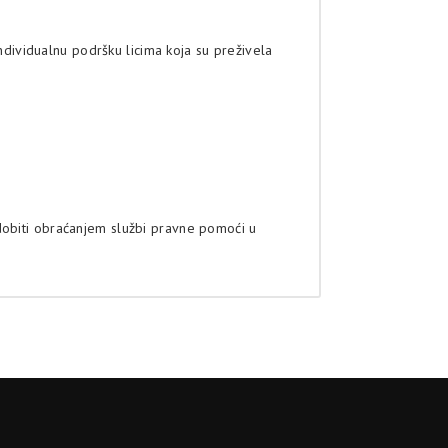
individualnu podršku licima koja su preživela
dobiti obraćanjem službi pravne pomoći u