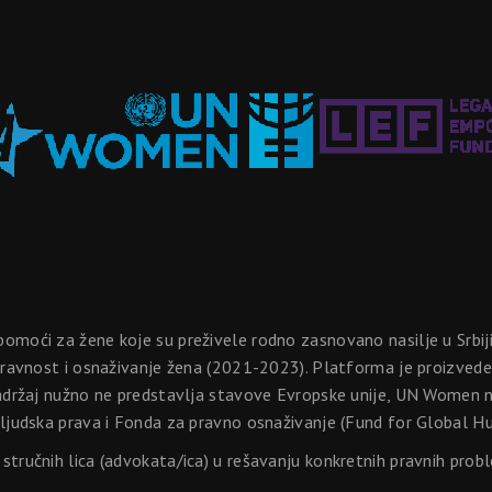
omoći za žene koje su preživele rodno zasnovano nasilje u Srbi
pravnost i osnaživanje žena (2021-2023). Platforma je proizvede
adržaj nužno ne predstavlja stavove Evropske unije, UN Women nit
 ljudska prava i Fonda za pravno osnaživanje (Fund for Global
tručnih lica (advokata/ica) u rešavanju konkretnih pravnih prob