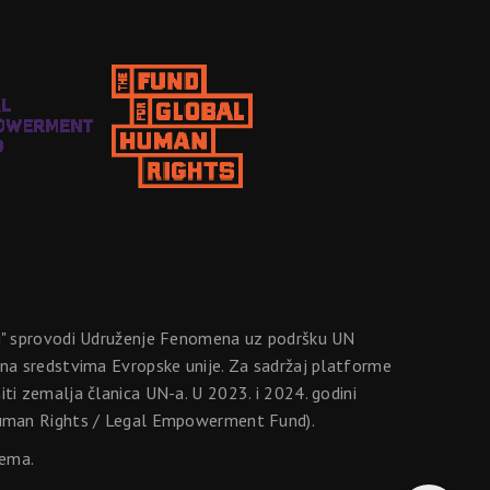
ji" sprovodi Udruženje Fenomena uz podršku UN
na sredstvima Evropske unije. Za sadržaj platforme
i zemalja članica UN-a. U 2023. i 2024. godini
 Human Rights / Legal Empowerment Fund).
lema.