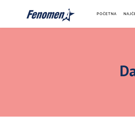
POČETNA
NAJČ
Da