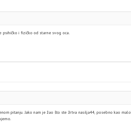
 psihičko i fizičko od starne svog oca.
enom pitanju. Jako nam je žao što ste žrtva nasilja44, posebno kao m
ujemo.