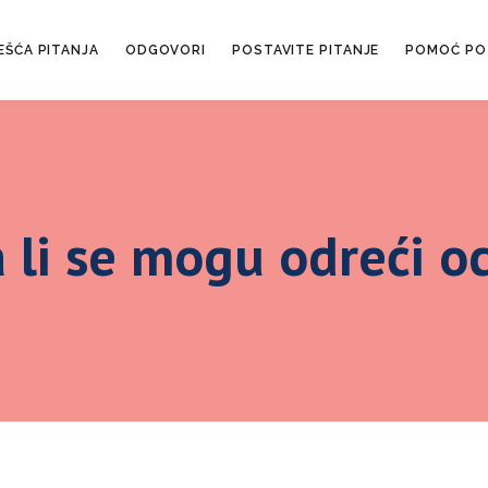
EŠĆA PITANJA
ODGOVORI
POSTAVITE PITANJE
POMOĆ PO
 li se mogu odreći o