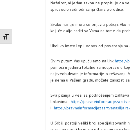
Nažalost, ni jedan zakon ne propisuje da se
sprovodio radi odricanja člana porodice.
Svako nasilje mora se prijaviti policiji. Ak
koji će dalje raditi sa Vama na tome da prob
Promenite veličinu slova
Ukoliko imate lep i odnos od poverenja sa
Ovim putem Vas upućujemo na link
https://
pomoći u jedinici lokalne samouprave u kojo
najsveobuhvatnije informacije o rešavanju 
je nema u Vašem gradu, možete zakazati sas
Sva pitanja u vezi sa podnošenjem zahteva
linkovima:
https://pravneinformacijezazrt
i
https://pravneinformacijezazrtvenasilja.rs
U Srbiji postoji veliki broj specijalizova
socijalnu podršku nekoj od organizacija ko