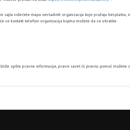
rani sajta videćete mapu nevladinih organizacija koje pružaju besplatnu, 
iće se kontakt telefoni organizacija kojima možete da se obratite.
 bliže opšte pravne informacije, pravni savet ili pravnu pomoć možete 