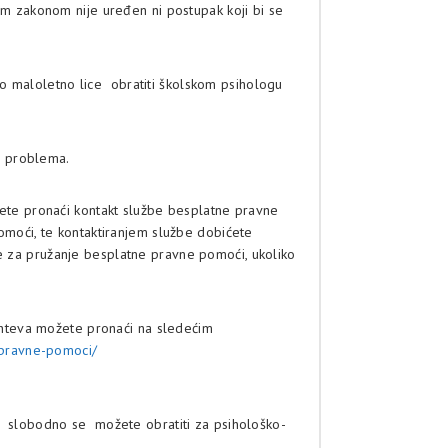
nim zakonom nije uređen ni postupak koji bi se
 kao maloletno lice obratiti školskom psihologu
u problema.
e pronaći kontakt službe besplatne pravne
pomoći, te kontaktiranjem službe dobićete
be za pružanje besplatne pravne pomoći, ukoliko
hteva možete pronaći na sledećim
-pravne-pomoci/
om slobodno se možete obratiti za psihološko-