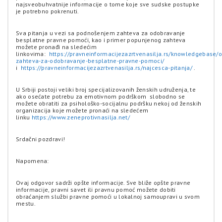
najsveobuhvatnije informacije o tome koje sve sudske postupke
je potrebno pokrenuti.
Sva pitanja u vezi sa podnošenjem zahteva za odobravanje
besplatne pravne pomoći, kao i primer popunjenog zahteva
možete pronađi na sledećim
linkovima:
https://pravneinformacijezazrtvenasilja.rs/knowledgebase/o
zahteva-za-odobravanje-besplatne-pravne-pomoci/
i
https://pravneinformacijezazrtvenasilja.rs/najcesca-pitanja/
.
U Srbiji postoji veliki broj specijalizovanih ženskih udruženja, te
ako osećate potrebu za emotivnom podrškom slobodno se
možete obratiti za psihološko-socijalnu podršku nekoj od ženskih
organizacija koje možete pronaći na sledećem
linku
https://www.zeneprotivnasilja.net/
Srdačni pozdravi!
Napomena:
Ovaj odgovor sadrži opšte informacije. Sve bliže opšte pravne
informacije, pravni savet ili pravnu pomoć možete dobiti
obraćanjem službi pravne pomoći u lokalnoj samoupravi u svom
mestu.