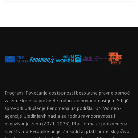
Program "Povećanje dostupnosti besplatne pravne pomoći
za žene koje su preživele rodno zasnovano nasilje u Srbiji"
sprovodi Udruženje Fenomena uz podršku UN Women -
agencije Ujedinjenih nacija za rodnu ravnopravnost i
osnaživanje žena (2021-2023). Platforma je proizvedena
sredstvima Evropske unije. Za sadržaj platforme isključivo