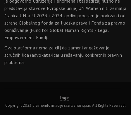
je odgovorno Udruženje Fenomena i taj sadržaj nužno ne
predstavlja stavove Evropske unije, UN Women niti zemalja
članica UN-a. U 2023. i 2024. godini program je podržan i od
strane Globalnog fonda za ljudska prava i Fonda za pravno
osnaživanje (Fund for Global Human Rights / Legal
Empowerment Fund).
Ova platforma nema za cilj da zameni angažovanje
stručnih lica (advokata/ica) u rešavanju konkretnih pravnih
problema.
Login
Copyright 2023 pravneinformacijezazrtvenasilja.rs All Rights Reserved.