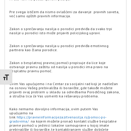
Pre svega ističem da nismo ovlašćeni za davanje pravnih saveta,
već samo opštih pravnih informacija.
Zakon o sprečavanju nasilja o porodici predviđa da svako trpi
nasilje u porodici isto može prijaviti policijskog upravi.
Zakon o sprečavanju nasilja u porodici predviđa emotivnog
partnera kao člana porodice.
Zakon o besplatnoj pravnoj pomoći propisuje da lice koje
ostvaruje pravnu zaštitu od nasilja u porodici ima pravo na
besplatnu pravnu pomoć.
Promenite veličinu slova
Ovim Vas upućujemo i na Centar za socijalni rad koji je nadležan
na osnovu Vašeg prebivališta ili boravište, gde takođe možete
prijaviti ovaj problem u skladu sa odredbama Porodičnog zakona,
a stručna lica će Vas usmeriti ka rešavanju problema.
Kako nemamo dovoljno informacija, ovim putem Vas
upućujemo na
link
https://pravneinformacijezazrtvenasilja.rs/pomoc-po-
gradovima/
na kojem možete pronaći kontakt službe besplatne
pravne pomoći u jedinici lokalne samouprave u kojoj imate
prebivalište ili boravište, te kontaktiranjem službe dobićete