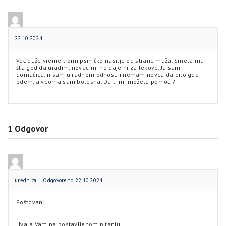
22.10.2024.
Već duže vreme trpim psihičko nasilje od strane muža. Smeta mu
šta god da uradim, novac mi ne daje ni za lekove. Ja sam
domaćica, nisam u radnom odnosu i nemam novca da bilo gde
odem, a veoma sam bolesna. Da li mi možete pomoći?
1
Odgovor
urednica 1
Odgovoreno 22.10.2024.
Poštovani,
Hvala Vam na postavljenom pitanju.