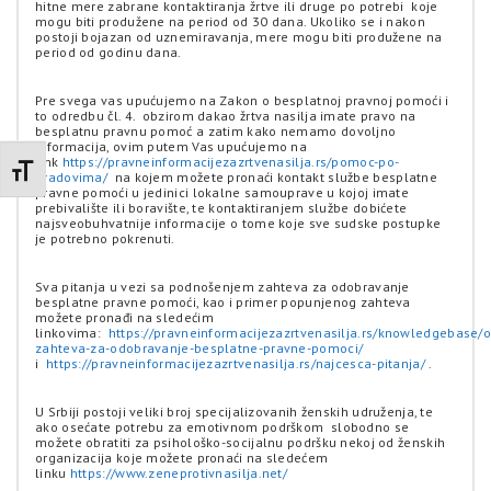
hitne mere zabrane kontaktiranja žrtve ili druge po potrebi koje
mogu biti produžene na period od 30 dana. Ukoliko se i nakon
postoji bojazan od uznemiravanja, mere mogu biti produžene na
period od godinu dana.
Pre svega vas upućujemo na Zakon o besplatnoj pravnoj pomoći i
to odredbu čl. 4. obzirom dakao žrtva nasilja imate pravo na
besplatnu pravnu pomoć a zatim kako nemamo dovoljno
informacija, ovim putem Vas upućujemo na
link
https://pravneinformacijezazrtvenasilja.rs/pomoc-po-
Promenite veličinu slova
gradovima/
na kojem možete pronaći kontakt službe besplatne
pravne pomoći u jedinici lokalne samouprave u kojoj imate
prebivalište ili boravište, te kontaktiranjem službe dobićete
najsveobuhvatnije informacije o tome koje sve sudske postupke
je potrebno pokrenuti.
Sva pitanja u vezi sa podnošenjem zahteva za odobravanje
besplatne pravne pomoći, kao i primer popunjenog zahteva
možete pronađi na sledećim
linkovima:
https://pravneinformacijezazrtvenasilja.rs/knowledgebase/o
zahteva-za-odobravanje-besplatne-pravne-pomoci/
i
https://pravneinformacijezazrtvenasilja.rs/najcesca-pitanja/
.
U Srbiji postoji veliki broj specijalizovanih ženskih udruženja, te
ako osećate potrebu za emotivnom podrškom slobodno se
možete obratiti za psihološko-socijalnu podršku nekoj od ženskih
organizacija koje možete pronaći na sledećem
linku
https://www.zeneprotivnasilja.net/