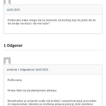
16.05.2025.
Poštovani, kako mogu da se sklonim od bivšeg koji mi preti da će
da dodje na kuću i da me tuče?
1
Odgovor
urednica 1
Odgovoreno 16.05.2025.
Poštovana,
Hvala Vam na postavljenom pitanju.
Neophodno je prijaviti svaki vid pretnji i uznemiravanja, posredan
ili neposredan. Ukoliko je izvršena prijava policiji, biće izrečene