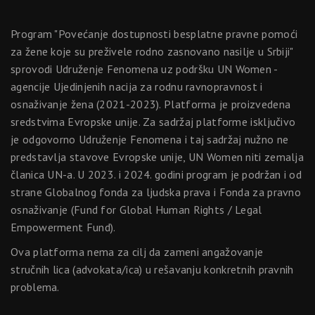
Program "Povećanje dostupnosti besplatne pravne pomoći
za žene koje su preživele rodno zasnovano nasilje u Srbiji"
sprovodi Udruženje Fenomena uz podršku UN Women -
agencije Ujedinjenih nacija za rodnu ravnopravnost i
osnaživanje žena (2021-2023). Platforma je proizvedena
sredstvima Evropske unije. Za sadržaj platforme isključivo
je odgovorno Udruženje Fenomena i taj sadržaj nužno ne
predstavlja stavove Evropske unije, UN Women niti zemalja
članica UN-a. U 2023. i 2024. godini program je podržan i od
strane Globalnog fonda za ljudska prava i Fonda za pravno
osnaživanje (Fund for Global Human Rights / Legal
Empowerment Fund).
Ova platforma nema za cilj da zameni angažovanje
stručnih lica (advokata/ica) u rešavanju konkretnih pravnih
problema.