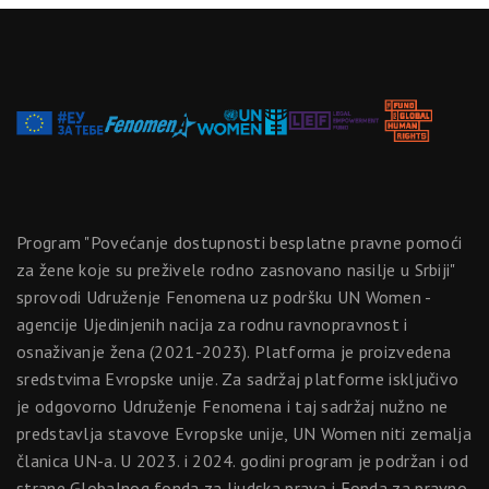
Program "Povećanje dostupnosti besplatne pravne pomoći
za žene koje su preživele rodno zasnovano nasilje u Srbiji"
sprovodi Udruženje Fenomena uz podršku UN Women -
agencije Ujedinjenih nacija za rodnu ravnopravnost i
osnaživanje žena (2021-2023). Platforma je proizvedena
sredstvima Evropske unije. Za sadržaj platforme isključivo
je odgovorno Udruženje Fenomena i taj sadržaj nužno ne
predstavlja stavove Evropske unije, UN Women niti zemalja
članica UN-a. U 2023. i 2024. godini program je podržan i od
strane Globalnog fonda za ljudska prava i Fonda za pravno