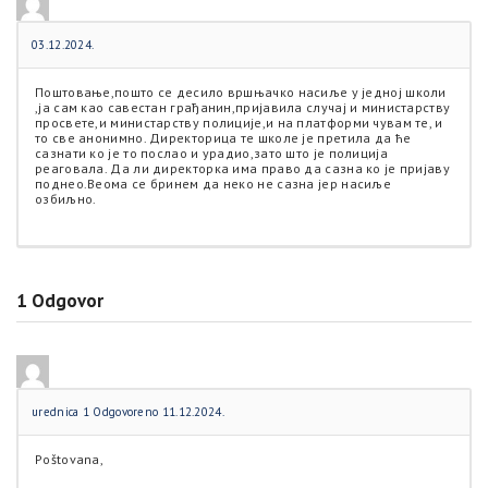
03.12.2024.
Поштовање,пошто се десило вршњачко насиље у једној школи
,ја сам као савестан грађанин,пријавила случај и министарству
просвете,и министарству полиције,и на платформи чувам те, и
то све анонимно. Директорица те школе је претила да ће
сазнати ко је то послао и урадио,зато што је полиција
реаговала. Да ли директорка има право да сазна ко је пријаву
поднео.Веома се бринем да неко не сазна јер насиље
озбиљно.
1
Odgovor
urednica 1
Odgovoreno 11.12.2024.
Poštovana,