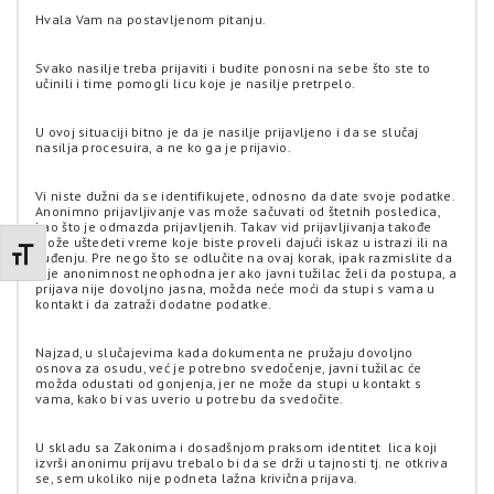
Hvala Vam na postavljenom pitanju.
Svako nasilje treba prijaviti i budite ponosni na sebe što ste to
učinili i time pomogli licu koje je nasilje pretrpelo.
U ovoj situaciji bitno je da je nasilje prijavljeno i da se slučaj
nasilja procesuira, a ne ko ga je prijavio.
Vi niste dužni da se identifikujete, odnosno da date svoje podatke.
Anonimno prijavljivanje vas može sačuvati od štetnih posledica,
kao što je odmazda prijavljenih. Takav vid prijavljivanja takođe
može uštedeti vreme koje biste proveli dajući iskaz u istrazi ili na
Promenite veličinu slova
suđenju. Pre nego što se odlučite na ovaj korak, ipak razmislite da
li je anonimnost neophodna jer ako javni tužilac želi da postupa, a
prijava nije dovoljno jasna, možda neće moći da stupi s vama u
kontakt i da zatraži dodatne podatke.
Najzad, u slučajevima kada dokumenta ne pružaju dovoljno
osnova za osudu, već je potrebno svedočenje, javni tužilac će
možda odustati od gonjenja, jer ne može da stupi u kontakt s
vama, kako bi vas uverio u potrebu da svedočite.
U skladu sa Zakonima i dosadšnjom praksom identitet lica koji
izvrši anonimu prijavu trebalo bi da se drži u tajnosti tj. ne otkriva
se, sem ukoliko nije podneta lažna krivična prijava.