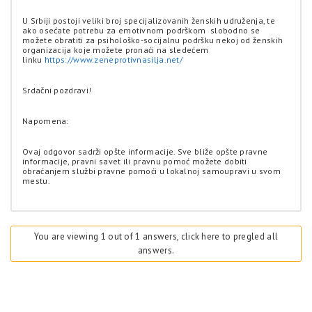
U Srbiji postoji veliki broj specijalizovanih ženskih udruženja, te
ako osećate potrebu za emotivnom podrškom slobodno se
možete obratiti za psihološko-socijalnu podršku nekoj od ženskih
organizacija koje možete pronaći na sledećem
linku
https://www.zeneprotivnasilja.net/
Srdačni pozdravi!
Napomena:
Ovaj odgovor sadrži opšte informacije. Sve bliže opšte pravne
informacije, pravni savet ili pravnu pomoć možete dobiti
obraćanjem službi pravne pomoći u lokalnoj samoupravi u svom
mestu.
You are viewing 1 out of 1 answers, click here to pregled all
answers.