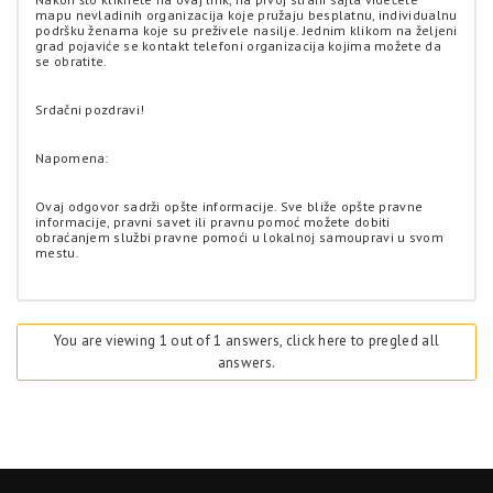
mapu nevladinih organizacija koje pružaju besplatnu, individualnu
podršku ženama koje su preživele nasilje. Jednim klikom na željeni
grad pojaviće se kontakt telefoni organizacija kojima možete da
se obratite.
Srdačni pozdravi!
Napomena:
Ovaj odgovor sadrži opšte informacije. Sve bliže opšte pravne
informacije, pravni savet ili pravnu pomoć možete dobiti
obraćanjem službi pravne pomoći u lokalnoj samoupravi u svom
mestu.
You are viewing 1 out of 1 answers, click here to pregled all
answers.