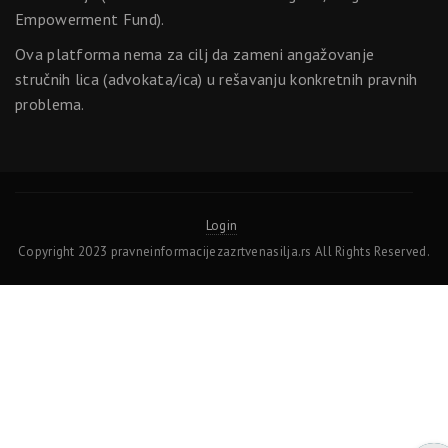
Empowerment Fund).
Ova platforma nema za cilj da zameni angažovanje
stručnih lica (advokata/ica) u rešavanju konkretnih pravnih
problema.
Login
Copyright 2023 pravneinformacijezazrtvenasilja.rs All Rights Reserved.