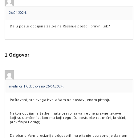
26.04.2024.
Da li posle odbijene žalbe na Rešenje postoji pravni lek?
1
Odgovor
urednica 1
Odgovoreno 26.04.2024.
Poštovani, pre svega hvala Vam na postavljenom pitanju.
Nakon odbijanja žalbe imate pravo na vanredne pravne lekove
koji su utvrđeni zakonima koji regulišu postupke (parnični, krivični,
prekršajni i drugi).
Da bismo Vam preciznije odgovorili na pitanje potrebno je da nam