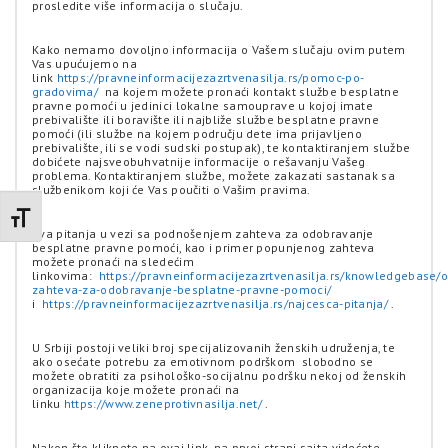
prosledite više informacija o slučaju.
Kako nemamo dovoljno informacija o Vašem slučaju ovim putem
Vas upućujemo na
link
https://pravneinformacijezazrtvenasilja.rs/pomoc-po-
gradovima/
na kojem možete pronaći kontakt službe besplatne
pravne pomoći u jedinici lokalne samouprave u kojoj imate
prebivalište ili boravište ili najbliže službe besplatne pravne
pomoći (ili službe na kojem području dete ima prijavljeno
prebivalište, ili se vodi sudski postupak), te kontaktiranjem službe
dobićete najsveobuhvatnije informacije o rešavanju Vašeg
problema. Kontaktiranjem službe, možete zakazati sastanak sa
službenikom koji će Vas poučiti o Vašim pravima.
Promenite veličinu slova
Sva pitanja u vezi sa podnošenjem zahteva za odobravanje
besplatne pravne pomoći, kao i primer popunjenog zahteva
možete pronaći na sledećim
linkovima:
https://pravneinformacijezazrtvenasilja.rs/knowledgebase/o
zahteva-za-odobravanje-besplatne-pravne-pomoci/
i
https://pravneinformacijezazrtvenasilja.rs/najcesca-pitanja/
.
U Srbiji postoji veliki broj specijalizovanih ženskih udruženja, te
ako osećate potrebu za emotivnom podrškom slobodno se
možete obratiti za psihološko-socijalnu podršku nekoj od ženskih
organizacija koje možete pronaći na
linku
https://www.zeneprotivnasilja.net/
.
Nakon što kliknete na ovaj link, na prvoj strani sajta videćete