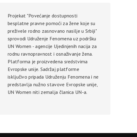
Projekat "Povećanje dostupnosti
besplatne pravne pomoći za žene koje su
preživele rodno zasnovano nasilje u Srbiji"
sprovodi Udruženje Fenomena uz podršku
UN Women - agencije Ujedinjenih nacija za
rodnu ravnopravnost i osnaživanje žena.
Platforma je proizvedena sredstvima
Evropske unije. Sadržaj platforme
isključivo pripada Udruženju Fenomena i ne
predstavlja nužno stavove Evropske unije,
UN Women niti zemalja članica UN-a.