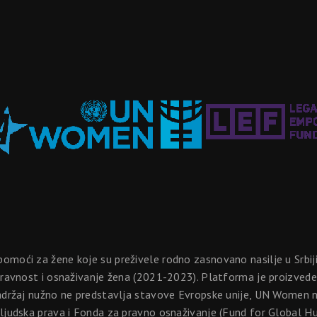
omoći za žene koje su preživele rodno zasnovano nasilje u Srbi
pravnost i osnaživanje žena (2021-2023). Platforma je proizvede
adržaj nužno ne predstavlja stavove Evropske unije, UN Women nit
 ljudska prava i Fonda za pravno osnaživanje (Fund for Global