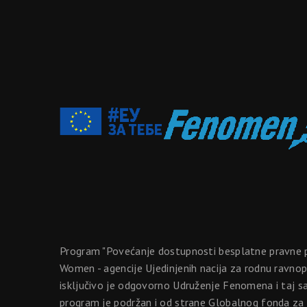
Program "Povećanje dostupnosti besplatne pravne p
Women - agencije Ujedinjenih nacija za rodnu ravno
isključivo je odgovorno Udruženje Fenomena i taj s
program je podržan i od strane Globalnog fonda za