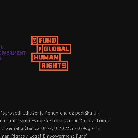
ji" sprovodi Udruženje Fenomena uz podršku UN
na sredstvima Evropske unije. Za sadržaj platforme
i zemalja članica UN-a. U 2023. i 2024. godini
 Human Rights / Legal Empowerment Fund).