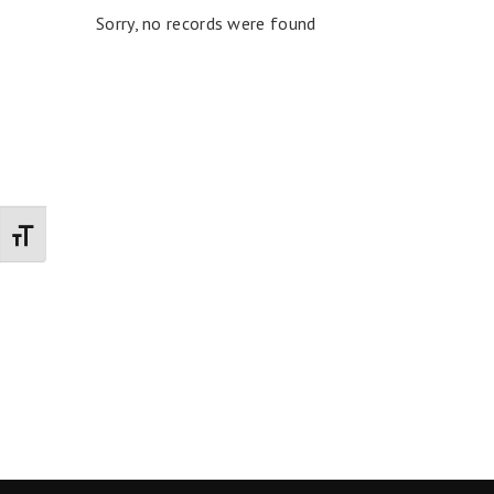
Sorry, no records were found
Promenite veličinu slova