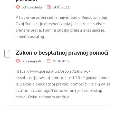
399 pregleda
04.03.2022.
Vrhovni kasacioni sud je najviši Sud u Republici Srbiji.
Ovaj Sud u cilju obezbeđivanja jedinstvene sudske
primene prava, formira sudsku praksu iskazujući je,
između ostalog,...
Zakon o besplatnoj pravnoj pomoći
337 pregleda
28.04.2023.
https://www.paragraf.rs/propisi/zakon-o-
besplatnoj-pravnoj-pomoci.html 2019.godine donet
je Zakon o besplatnoj pravnoj pomoći čiji je cilj da se
svakom licu omogući delotvoran i jednak pristup
pravdi. Ovim zakonom uređuje...