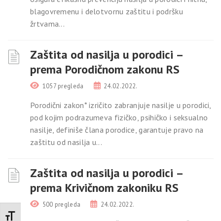
blagovremenu i delotvornu zaštitu i podršku
žrtvama...
Zaštita od nasilja u porodici –
prema Porodičnom zakonu RS
1057 pregleda
24.02.2022.
Porodični zakon* izričito zabranjuje nasilje u porodici,
pod kojim podrazumeva fizičko, psihičko i seksualno
nasilje, definiše člana porodice, garantuje pravo na
zaštitu od nasilja u...
Zaštita od nasilja u porodici –
prema Krivičnom zakoniku RS
500 pregleda
24.02.2022.
Promenite veličinu slova