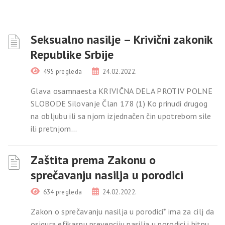
Seksualno nasilje – Krivični zakonik
Republike Srbije
495 pregleda
24.02.2022.
Glava osamnaesta KRIVIČNA DELA PROTIV POLNE
SLOBODE Silovanje Član 178 (1) Ko prinudi drugog
na obljubu ili sa njom izjednačen čin upotrebom sile
ili pretnjom...
Zaštita prema Zakonu o
sprečavanju nasilja u porodici
634 pregleda
24.02.2022.
Zakon o sprečavanju nasilja u porodici* ima za cilj da
osigura efikasnu prevenciju nasilja u porodici i hitnu,