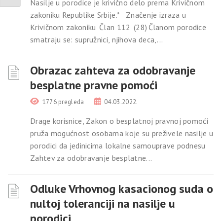
Nasilje u porodice je krivično delo prema Krivičnom
zakoniku Republike Srbije.* Značenje izraza u
Krivičnom zakoniku Član 112 (28) Članom porodice
smatraju se: supružnici, njihova deca,...
Obrazac zahteva za odobravanje
besplatne pravne pomoći
1776 pregleda
04.03.2022.
Drage korisnice, Zakon o besplatnoj pravnoj pomoći
pruža mogućnost osobama koje su preživele nasilje u
porodici da jedinicima lokalne samouprave podnesu
Zahtev za odobravanje besplatne...
Odluke Vrhovnog kasacionog suda o
nultoj toleranciji na nasilje u
porodici