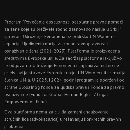
Program "Povećanje dostupnosti besplatne pravne pomoći
za žene koje su preživele rodno zasnovano nasilje u Srbiji"
sprovodi Udruženje Fenomena uz podršku UN Women -
agencije Ujedinjenih nacija za rodnu ravnopravnost i
osnaživanje žena (2021-2023). Platforma je proizvedena
sredstvima Evropske unije. Za sadržaj platforme isključivo
je odgovorno Udruženje Fenomena i taj sadržaj nužno ne
predstavlja stavove Evropske unije, UN Women niti zemalja
članica UN-a. U 2023. i 2024. godini program je podržan i od
strane Globalnog fonda za ljudska prava i Fonda za pravno
osnaživanje (Fund for Global Human Rights / Legal
Empowerment Fund).
Ova platforma nema za cilj da zameni angažovanje
stručnih lica (advokata/ica) u rešavanju konkretnih pravnih
problema.